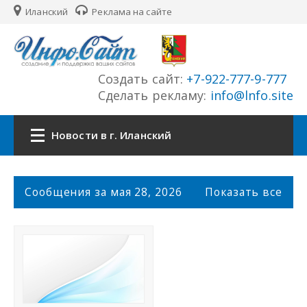
Иланский
Реклама на сайте
Создать сайт:
+7-922-777-9-777
Сделать рекламу:
info@lnfo.site
Новости в г. Иланский
Главная
С
Сообщения за мая 28, 2026
Показать все
о
Новости г. Иланский
о
б
щ
Сайты города
е
н
История города
и