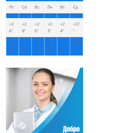
Пт
Сб
Вс
Пн
Вт
Ср
+
2
+
2
+
2
+
2
+
2
+
27
6°
9°
5°
3°
4°
°
+
1
+
1
+
1
+
1
+
1
+
15
5°
6°
7°
7°
6°
°