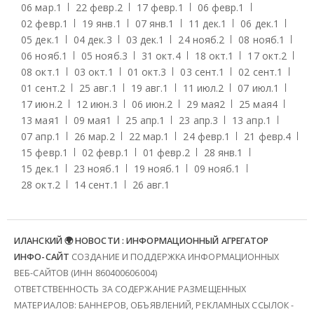
06 мар.
1
22 февр.
2
17 февр.
1
06 февр.
1
02 февр.
1
19 янв.
1
07 янв.
1
11 дек.
1
06 дек.
1
05 дек.
1
04 дек.
3
03 дек.
1
24 нояб.
2
08 нояб.
1
06 нояб.
1
05 нояб.
3
31 окт.
4
18 окт.
1
17 окт.
2
08 окт.
1
03 окт.
1
01 окт.
3
03 сент.
1
02 сент.
1
01 сент.
2
25 авг.
1
19 авг.
1
11 июл.
2
07 июл.
1
17 июн.
2
12 июн.
3
06 июн.
2
29 мая
2
25 мая
4
13 мая
1
09 мая
1
25 апр.
1
23 апр.
3
13 апр.
1
07 апр.
1
26 мар.
2
22 мар.
1
24 февр.
1
21 февр.
4
15 февр.
1
02 февр.
1
01 февр.
2
28 янв.
1
15 дек.
1
23 нояб.
1
19 нояб.
1
09 нояб.
1
28 окт.
2
14 сент.
1
26 авг.
1
ИЛАНСКИЙ 🌍 НОВОСТИ : ИНФОРМАЦИОННЫЙ АГРЕГАТОР
ИНФО-САЙТ
СОЗДАНИЕ И ПОДДЕРЖКА ИНФОРМАЦИОННЫХ
ВЕБ-САЙТОВ (ИНН 860400606004)
ОТВЕТСТВЕННОСТЬ ЗА СОДЕРЖАНИЕ РАЗМЕЩЕННЫХ
МАТЕРИАЛОВ: БАННЕРОВ, ОБЪЯВЛЕНИЙ, РЕКЛАМНЫХ ССЫЛОК -