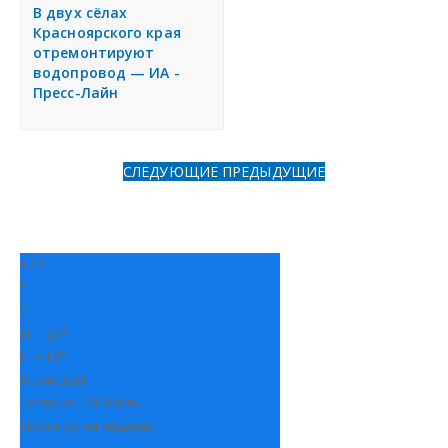
я
В двух сёлах
Разместить объявление
Красноярского края
отремонтируют
водопровод — ИА -
Регионы России
Пресс-Лайн
Создание сайтов
СЛЕДУЮЩИЕ
ПРЕДЫДУЩИЕ
+
23
°
C
H:
+
23°
L:
+
16°
Иланский
Четверг, 23 Июль
Прогноз на неделю