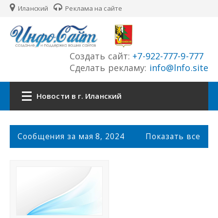
Иланский
Реклама на сайте
Создать сайт:
+7-922-777-9-777
Сделать рекламу:
info@lnfo.site
Новости в г. Иланский
Главная
С
Сообщения за мая 8, 2024
Показать все
о
Новости г. Иланский
о
б
щ
Сайты города
е
н
История города
и