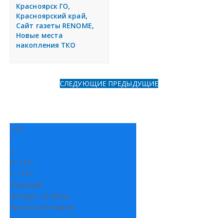
я
Красноярск ГО,
Разместить объявление
Красноярский край,
Сайт газеты RENOME,
Новые места
Регионы России
накопления ТКО
Создание сайтов
СЛЕДУЮЩИЕ
ПРЕДЫДУЩИЕ
+
23
°
C
H:
+
23°
L:
+
16°
Иланский
Четверг, 23 Июль
Прогноз на неделю