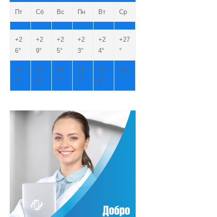
Пт
Сб
Вс
Пн
Вт
Ср
+
2
+
2
+
2
+
2
+
2
+
27
6°
9°
5°
3°
4°
°
+
1
+
1
+
1
+
1
+
1
+
15
5°
6°
7°
7°
6°
°