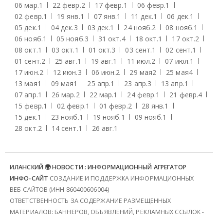
06 мар.
1
22 февр.
2
17 февр.
1
06 февр.
1
02 февр.
1
19 янв.
1
07 янв.
1
11 дек.
1
06 дек.
1
05 дек.
1
04 дек.
3
03 дек.
1
24 нояб.
2
08 нояб.
1
06 нояб.
1
05 нояб.
3
31 окт.
4
18 окт.
1
17 окт.
2
08 окт.
1
03 окт.
1
01 окт.
3
03 сент.
1
02 сент.
1
01 сент.
2
25 авг.
1
19 авг.
1
11 июл.
2
07 июл.
1
17 июн.
2
12 июн.
3
06 июн.
2
29 мая
2
25 мая
4
13 мая
1
09 мая
1
25 апр.
1
23 апр.
3
13 апр.
1
07 апр.
1
26 мар.
2
22 мар.
1
24 февр.
1
21 февр.
4
15 февр.
1
02 февр.
1
01 февр.
2
28 янв.
1
15 дек.
1
23 нояб.
1
19 нояб.
1
09 нояб.
1
28 окт.
2
14 сент.
1
26 авг.
1
ИЛАНСКИЙ 🌍 НОВОСТИ : ИНФОРМАЦИОННЫЙ АГРЕГАТОР
ИНФО-САЙТ
СОЗДАНИЕ И ПОДДЕРЖКА ИНФОРМАЦИОННЫХ
ВЕБ-САЙТОВ (ИНН 860400606004)
ОТВЕТСТВЕННОСТЬ ЗА СОДЕРЖАНИЕ РАЗМЕЩЕННЫХ
МАТЕРИАЛОВ: БАННЕРОВ, ОБЪЯВЛЕНИЙ, РЕКЛАМНЫХ ССЫЛОК -