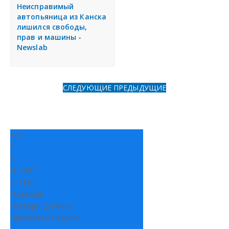
я
Неисправимый
Разместить объявление
автопьяница из Канска
лишился свободы,
прав и машины -
Регионы России
Newslab
Создание сайтов
СЛЕДУЮЩИЕ
ПРЕДЫДУЩИЕ
+
23
°
C
H:
+
23°
L:
+
16°
Иланский
Четверг, 23 Июль
Прогноз на неделю