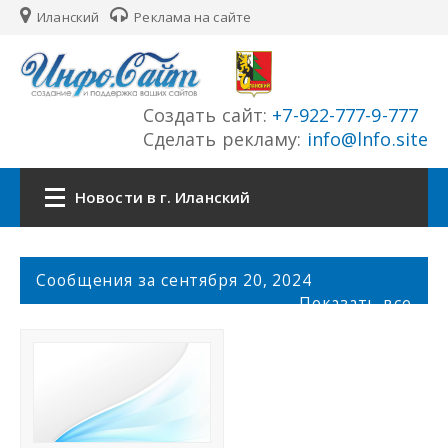
Иланский
Реклама на сайте
Создать сайт:
+7-922-777-9-777
Сделать рекламу:
info@lnfo.site
Новости в г. Иланский
Главная
С
Сообщения за сентября 20, 2024
о
Показать все
Новости г. Иланский
о
б
щ
Сайты города
е
н
История города
и