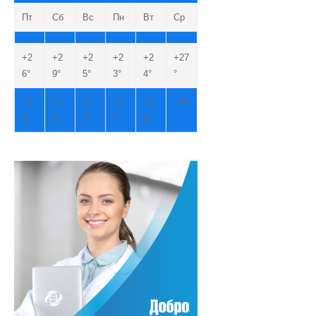
Пт
Сб
Вс
Пн
Вт
Ср
+
2
+
2
+
2
+
2
+
2
+
27
6°
9°
5°
3°
4°
°
+
1
+
1
+
1
+
1
+
1
+
15
5°
6°
7°
7°
6°
°