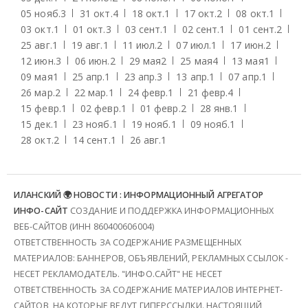
05 нояб.
3
31 окт.
4
18 окт.
1
17 окт.
2
08 окт.
1
03 окт.
1
01 окт.
3
03 сент.
1
02 сент.
1
01 сент.
2
25 авг.
1
19 авг.
1
11 июл.
2
07 июл.
1
17 июн.
2
12 июн.
3
06 июн.
2
29 мая
2
25 мая
4
13 мая
1
09 мая
1
25 апр.
1
23 апр.
3
13 апр.
1
07 апр.
1
26 мар.
2
22 мар.
1
24 февр.
1
21 февр.
4
15 февр.
1
02 февр.
1
01 февр.
2
28 янв.
1
15 дек.
1
23 нояб.
1
19 нояб.
1
09 нояб.
1
28 окт.
2
14 сент.
1
26 авг.
1
ИЛАНСКИЙ 🌍 НОВОСТИ : ИНФОРМАЦИОННЫЙ АГРЕГАТОР
ИНФО-САЙТ
СОЗДАНИЕ И ПОДДЕРЖКА ИНФОРМАЦИОННЫХ
ВЕБ-САЙТОВ (ИНН 860400606004)
ОТВЕТСТВЕННОСТЬ ЗА СОДЕРЖАНИЕ РАЗМЕЩЕННЫХ
МАТЕРИАЛОВ: БАННЕРОВ, ОБЪЯВЛЕНИЙ, РЕКЛАМНЫХ ССЫЛОК -
НЕСЕТ РЕКЛАМОДАТЕЛЬ. "ИНФО.САЙТ" НЕ НЕСЕТ
ОТВЕТСТВЕННОСТЬ ЗА СОДЕРЖАНИЕ МАТЕРИАЛОВ ИНТЕРНЕТ-
САЙТОВ, НА КОТОРЫЕ ВЕДУТ ГИПЕРССЫЛКИ. НАСТОЯЩИЙ