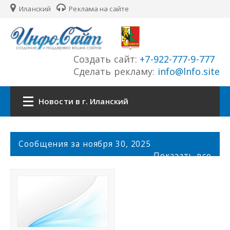
Иланский
Реклама на сайте
Создать сайт:
+7-922-777-9-777
Сделать рекламу:
info@lnfo.site
Новости в г. Иланский
Главная
С
Сообщения за ноября 30, 2025
о
Показать все
Новости г. Иланский
о
б
щ
Сайты города
е
н
История города
и