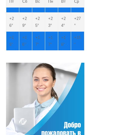
Пт
Сб
Вс
Пн
Вт
Ср
+
2
+
2
+
2
+
2
+
2
+
27
6°
9°
5°
3°
4°
°
+
1
+
1
+
1
+
1
+
1
+
15
5°
6°
7°
7°
6°
°