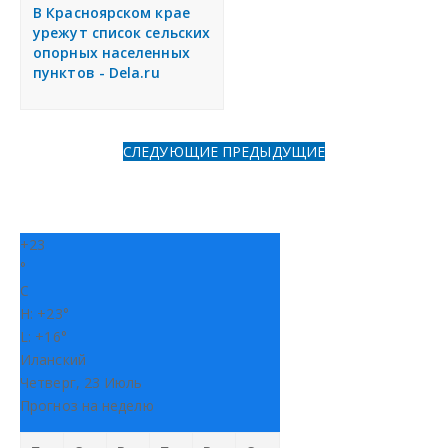
я
В Красноярском крае
Разместить объявление
урежут список сельских
опорных населенных
пунктов - Dela.ru
Регионы России
Создание сайтов
СЛЕДУЮЩИЕ
ПРЕДЫДУЩИЕ
+
23
°
C
H:
+
23°
L:
+
16°
Иланский
Четверг, 23 Июль
Прогноз на неделю