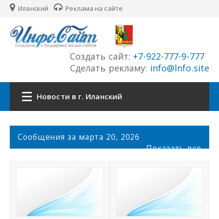
Иланский
Реклама на сайте
Создать сайт:
+7-922-777-9-777
Сделать рекламу:
info@lnfo.site
Новости в г. Иланский
Главная
С
Сообщения за марта 20, 2026
о
Показать все
Новости г. Иланский
о
б
щ
Сайты города
е
н
История города
и