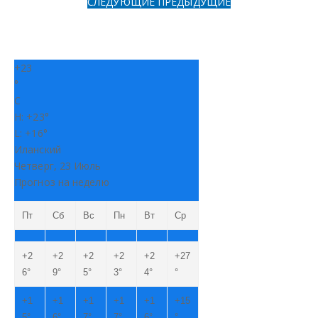
СЛЕДУЮЩИЕ
ПРЕДЫДУЩИЕ
+
23
°
C
H:
+
23°
L:
+
16°
Иланский
Четверг, 23 Июль
Прогноз на неделю
Пт
Сб
Вс
Пн
Вт
Ср
+
2
+
2
+
2
+
2
+
2
+
27
6°
9°
5°
3°
4°
°
+
1
+
1
+
1
+
1
+
1
+
15
5°
6°
7°
7°
6°
°