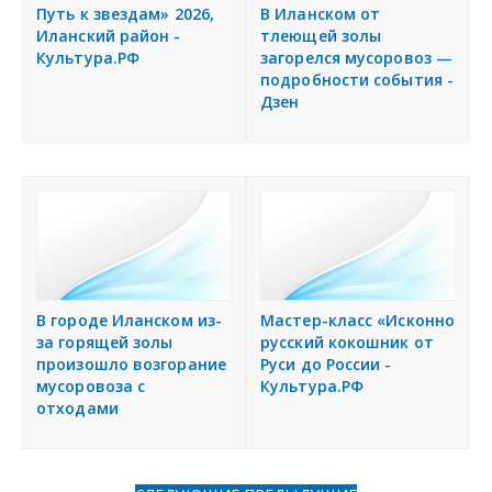
я
Путь к звездам» 2026,
В Иланском от
Разместить объявление
Иланский район -
тлеющей золы
Культура.РФ
загорелся мусоровоз —
подробности события -
Регионы России
Дзен
Создание сайтов
В городе Иланском из-
Мастер-класс «Исконно
за горящей золы
русский кокошник от
произошло возгорание
Руси до России -
мусоровоза с
Культура.РФ
отходами