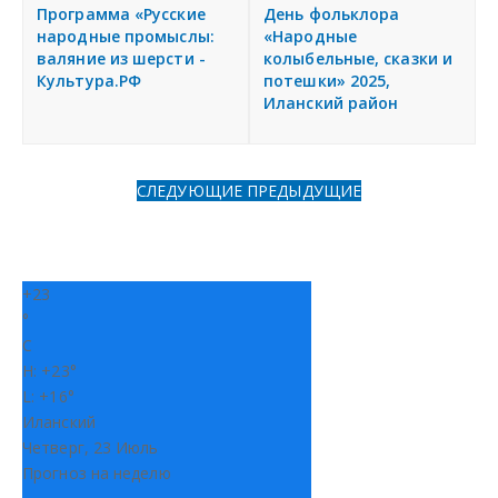
я
Программа «Русские
День фольклора
Разместить объявление
народные промыслы:
«Народные
валяние из шерсти -
колыбельные, сказки и
Культура.РФ
потешки» 2025,
Регионы России
Иланский район
Создание сайтов
СЛЕДУЮЩИЕ
ПРЕДЫДУЩИЕ
+
23
°
C
H:
+
23°
L:
+
16°
Иланский
Четверг, 23 Июль
Прогноз на неделю