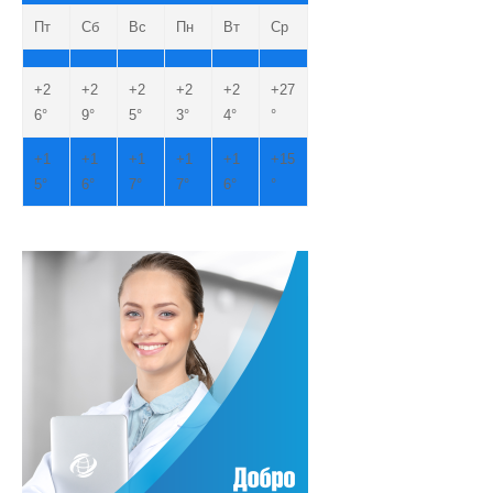
Пт
Сб
Вс
Пн
Вт
Ср
+
2
+
2
+
2
+
2
+
2
+
27
6°
9°
5°
3°
4°
°
+
1
+
1
+
1
+
1
+
1
+
15
5°
6°
7°
7°
6°
°