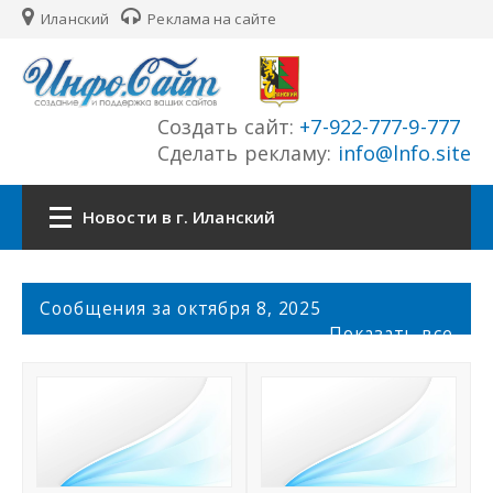
Иланский
Реклама на сайте
Создать сайт:
+7-922-777-9-777
Сделать рекламу:
info@lnfo.site
Новости в г. Иланский
Главная
С
Сообщения за октября 8, 2025
о
Показать все
Новости г. Иланский
о
б
щ
Сайты города
е
н
История города
и