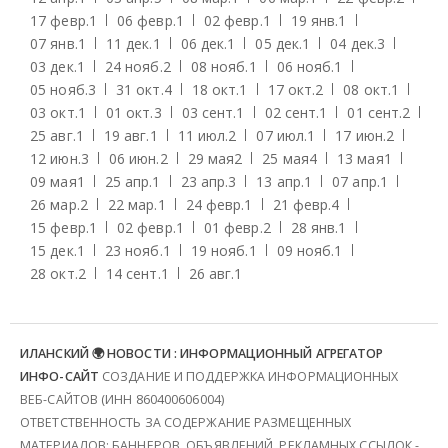
17 февр.
1
06 февр.
1
02 февр.
1
19 янв.
1
07 янв.
1
11 дек.
1
06 дек.
1
05 дек.
1
04 дек.
3
03 дек.
1
24 нояб.
2
08 нояб.
1
06 нояб.
1
05 нояб.
3
31 окт.
4
18 окт.
1
17 окт.
2
08 окт.
1
03 окт.
1
01 окт.
3
03 сент.
1
02 сент.
1
01 сент.
2
25 авг.
1
19 авг.
1
11 июл.
2
07 июл.
1
17 июн.
2
12 июн.
3
06 июн.
2
29 мая
2
25 мая
4
13 мая
1
09 мая
1
25 апр.
1
23 апр.
3
13 апр.
1
07 апр.
1
26 мар.
2
22 мар.
1
24 февр.
1
21 февр.
4
15 февр.
1
02 февр.
1
01 февр.
2
28 янв.
1
15 дек.
1
23 нояб.
1
19 нояб.
1
09 нояб.
1
28 окт.
2
14 сент.
1
26 авг.
1
ИЛАНСКИЙ 🌍 НОВОСТИ : ИНФОРМАЦИОННЫЙ АГРЕГАТОР
ИНФО-САЙТ
СОЗДАНИЕ И ПОДДЕРЖКА ИНФОРМАЦИОННЫХ
ВЕБ-САЙТОВ (ИНН 860400606004)
ОТВЕТСТВЕННОСТЬ ЗА СОДЕРЖАНИЕ РАЗМЕЩЕННЫХ
МАТЕРИАЛОВ: БАННЕРОВ, ОБЪЯВЛЕНИЙ, РЕКЛАМНЫХ ССЫЛОК -