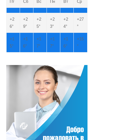
Пт
Сб
Вс
Пн
Вт
Ср
+
2
+
2
+
2
+
2
+
2
+
27
6°
9°
5°
3°
4°
°
+
1
+
1
+
1
+
1
+
1
+
15
5°
6°
7°
7°
6°
°