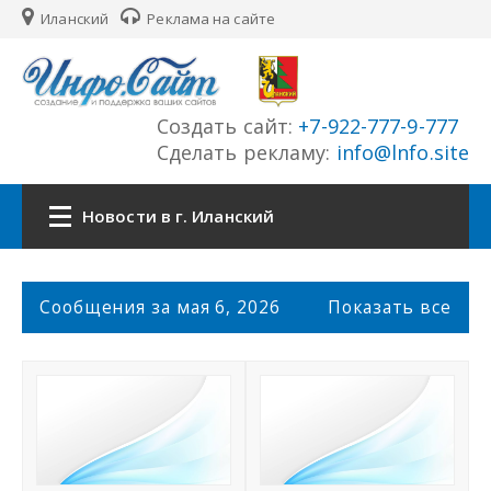
Иланский
Реклама на сайте
Создать сайт:
+7-922-777-9-777
Сделать рекламу:
info@lnfo.site
Новости в г. Иланский
Главная
С
Сообщения за мая 6, 2026
Показать все
о
Новости г. Иланский
о
б
щ
Сайты города
е
н
История города
и