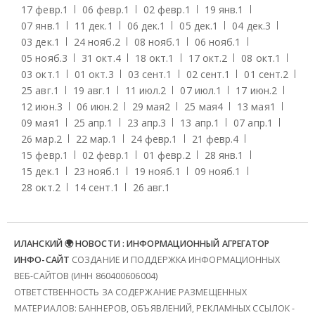
17 февр.
1
06 февр.
1
02 февр.
1
19 янв.
1
07 янв.
1
11 дек.
1
06 дек.
1
05 дек.
1
04 дек.
3
03 дек.
1
24 нояб.
2
08 нояб.
1
06 нояб.
1
05 нояб.
3
31 окт.
4
18 окт.
1
17 окт.
2
08 окт.
1
03 окт.
1
01 окт.
3
03 сент.
1
02 сент.
1
01 сент.
2
25 авг.
1
19 авг.
1
11 июл.
2
07 июл.
1
17 июн.
2
12 июн.
3
06 июн.
2
29 мая
2
25 мая
4
13 мая
1
09 мая
1
25 апр.
1
23 апр.
3
13 апр.
1
07 апр.
1
26 мар.
2
22 мар.
1
24 февр.
1
21 февр.
4
15 февр.
1
02 февр.
1
01 февр.
2
28 янв.
1
15 дек.
1
23 нояб.
1
19 нояб.
1
09 нояб.
1
28 окт.
2
14 сент.
1
26 авг.
1
ИЛАНСКИЙ 🌍 НОВОСТИ : ИНФОРМАЦИОННЫЙ АГРЕГАТОР
ИНФО-САЙТ
СОЗДАНИЕ И ПОДДЕРЖКА ИНФОРМАЦИОННЫХ
ВЕБ-САЙТОВ (ИНН 860400606004)
ОТВЕТСТВЕННОСТЬ ЗА СОДЕРЖАНИЕ РАЗМЕЩЕННЫХ
МАТЕРИАЛОВ: БАННЕРОВ, ОБЪЯВЛЕНИЙ, РЕКЛАМНЫХ ССЫЛОК -