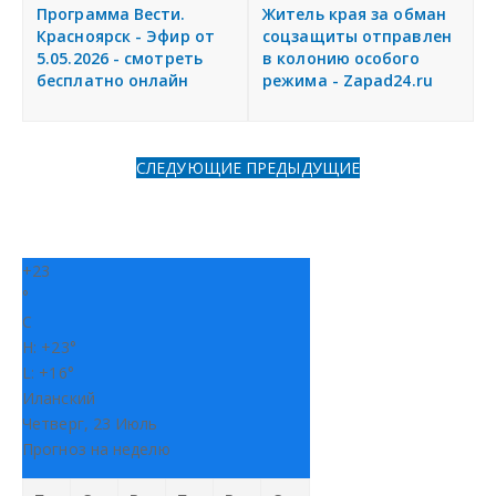
я
Программа Вести.
Житель края за обман
Разместить объявление
Красноярск - Эфир от
соцзащиты отправлен
5.05.2026 - смотреть
в колонию особого
бесплатно онлайн
режима - Zapad24.ru
Регионы России
Создание сайтов
СЛЕДУЮЩИЕ
ПРЕДЫДУЩИЕ
+
23
°
C
H:
+
23°
L:
+
16°
Иланский
Четверг, 23 Июль
Прогноз на неделю