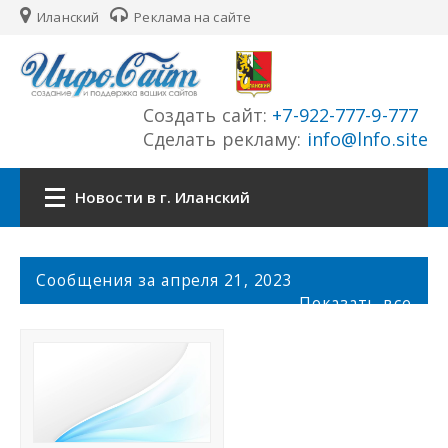
Иланский
Реклама на сайте
Создать сайт:
+7-922-777-9-777
Сделать рекламу:
info@lnfo.site
Новости в г. Иланский
Главная
С
Сообщения за апреля 21, 2023
о
Показать все
Новости г. Иланский
о
б
щ
Сайты города
е
н
История города
и