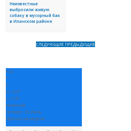
я
Неизвестные
Разместить объявление
выбросили живую
собаку в мусорный бак
в Иланском районе
Регионы России
Создание сайтов
СЛЕДУЮЩИЕ
ПРЕДЫДУЩИЕ
+
23
°
C
H:
+
23°
L:
+
16°
Иланский
Четверг, 23 Июль
Прогноз на неделю