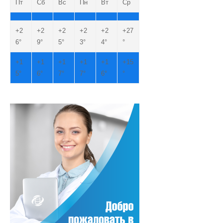
Пт
Сб
Вс
Пн
Вт
Ср
+
2
+
2
+
2
+
2
+
2
+
27
6°
9°
5°
3°
4°
°
+
1
+
1
+
1
+
1
+
1
+
15
5°
6°
7°
7°
6°
°