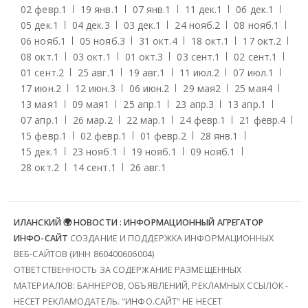
02 февр.
1
19 янв.
1
07 янв.
1
11 дек.
1
06 дек.
1
05 дек.
1
04 дек.
3
03 дек.
1
24 нояб.
2
08 нояб.
1
06 нояб.
1
05 нояб.
3
31 окт.
4
18 окт.
1
17 окт.
2
08 окт.
1
03 окт.
1
01 окт.
3
03 сент.
1
02 сент.
1
01 сент.
2
25 авг.
1
19 авг.
1
11 июл.
2
07 июл.
1
17 июн.
2
12 июн.
3
06 июн.
2
29 мая
2
25 мая
4
13 мая
1
09 мая
1
25 апр.
1
23 апр.
3
13 апр.
1
07 апр.
1
26 мар.
2
22 мар.
1
24 февр.
1
21 февр.
4
15 февр.
1
02 февр.
1
01 февр.
2
28 янв.
1
15 дек.
1
23 нояб.
1
19 нояб.
1
09 нояб.
1
28 окт.
2
14 сент.
1
26 авг.
1
ИЛАНСКИЙ 🌍 НОВОСТИ : ИНФОРМАЦИОННЫЙ АГРЕГАТОР
ИНФО-САЙТ
СОЗДАНИЕ И ПОДДЕРЖКА ИНФОРМАЦИОННЫХ
ВЕБ-САЙТОВ (ИНН 860400606004)
ОТВЕТСТВЕННОСТЬ ЗА СОДЕРЖАНИЕ РАЗМЕЩЕННЫХ
МАТЕРИАЛОВ: БАННЕРОВ, ОБЪЯВЛЕНИЙ, РЕКЛАМНЫХ ССЫЛОК -
НЕСЕТ РЕКЛАМОДАТЕЛЬ. "ИНФО.САЙТ" НЕ НЕСЕТ