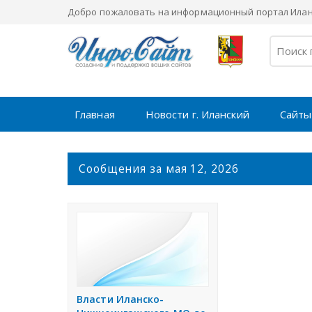
Добро пожаловать на информационный портал Иланс
Главная
Новости г. Иланский
Сайты
С
Сообщения за мая 12, 2026
о
о
б
щ
е
н
и
я
Власти Иланско-