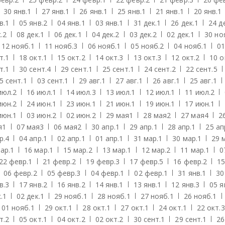
30 янв.
1
27 янв.
1
26 янв.
1
25 янв.
1
21 янв.
1
20 янв.
1
в.
1
05 янв.
2
04 янв.
1
03 янв.
1
31 дек.
1
26 дек.
1
24 д
.
2
08 дек.
1
06 дек.
1
04 дек.
2
03 дек.
2
02 дек.
1
30 но
12 нояб.
1
11 нояб.
3
06 нояб.
1
05 нояб.
2
04 нояб.
1
01
т.
1
18 окт.
1
15 окт.
2
14 окт.
3
13 окт.
3
12 окт.
2
10 о
т.
1
30 сент.
4
29 сент.
1
25 сент.
1
24 сент.
2
22 сент.
5
5 сент.
1
03 сент.
1
29 авг.
1
27 авг.
1
26 авг.
1
25 авг.
1
июл.
2
16 июл.
1
14 июл.
3
13 июл.
1
12 июл.
1
11 июл.
2
июн.
2
24 июн.
1
23 июн.
1
21 июн.
1
19 июн.
1
17 июн.
1
июн.
1
03 июн.
2
02 июн.
2
29 мая
1
28 мая
2
27 мая
4
2
я
1
07 мая
3
06 мая
2
30 апр.
1
29 апр.
1
28 апр.
1
25 ап
р.
4
04 апр.
1
02 апр.
1
01 апр.
1
31 мар.
1
30 мар.
1
29 
ар.
1
16 мар.
1
15 мар.
2
13 мар.
1
12 мар.
2
11 мар.
1
0
22 февр.
1
21 февр.
2
19 февр.
3
17 февр.
5
16 февр.
2
15
06 февр.
2
05 февр.
3
04 февр.
1
02 февр.
1
31 янв.
1
30
в.
3
17 янв.
2
16 янв.
2
14 янв.
1
13 янв.
1
12 янв.
3
05 я
.
1
02 дек.
1
29 нояб.
1
28 нояб.
1
27 нояб.
1
26 нояб.
1
01 нояб.
1
29 окт.
1
28 окт.
1
27 окт.
1
24 окт.
1
22 окт.
3
т.
2
05 окт.
1
04 окт.
2
02 окт.
2
30 сент.
1
29 сент.
1
26