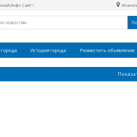
кий.Инфо.Сайт !
Илански
По
 города
История города
Разместить объявление
Показа