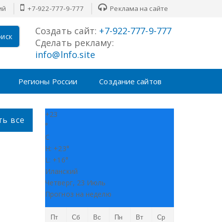
й
+7-922-777-9-777
Реклама на сайте
Создать сайт:
+7-922-777-9-777
иск
Сделать рекламу:
info@lnfo.site
Регионы России
Создание сайтов
+
23
ть все
°
C
H:
+
23°
L:
+
16°
Иланский
Четверг, 23 Июль
Прогноз на неделю
Пт
Сб
Вс
Пн
Вт
Ср