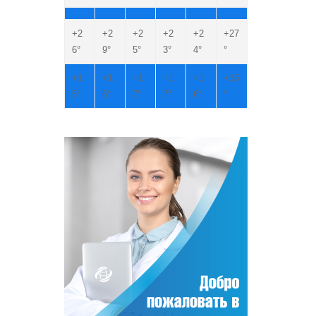
+
2
+
2
+
2
+
2
+
2
+
27
6°
9°
5°
3°
4°
°
+
1
+
1
+
1
+
1
+
1
+
15
5°
6°
7°
7°
6°
°