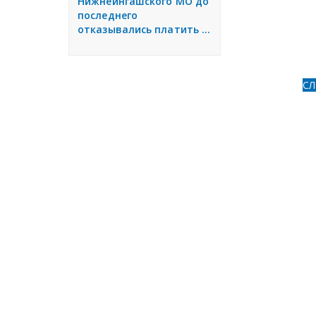
Нижнеингашского МО до
последнего
отказывались платить ...
С