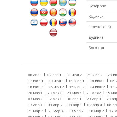
Назарово
Кодинск
Зеленогорск
Дудинка
Боготол
06 авг.
1
02 авг.
1
31 июл.
2
29 июл.
2
28 и
12 июл.
1
10 июл.
1
09 июл.
1
08 июл.
1
06 
18 июн.
3
16 июн.
2
15 июн.
2
14 июн.
2
13 
26 мая
1
23 мая
1
21 мая
3
20 мая
2
19 ма
03 мая
2
02 мая
1
30 апр.
1
29 апр.
1
28 ап
13 апр.
1
09 апр.
2
08 апр.
1
07 апр.
4
06 ап
21 мар.
2
20 мар.
4
19 мар.
2
18 мар.
2
17 м
06 мар.
2
04 мар.
2
03 мар.
3
02 мар.
1
26 ф