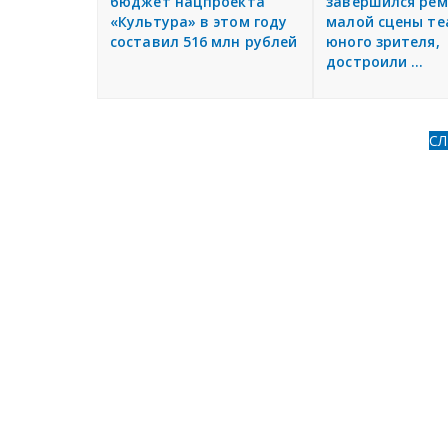
бюджет нацпроекта
завершился ре
«Культура» в этом году
малой сцены те
составил 516 млн рублей
юного зрителя,
достроили ...
С