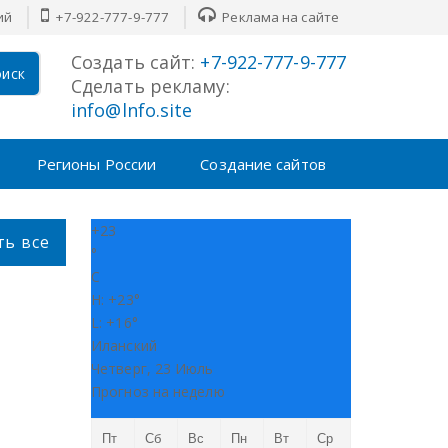
й
+7-922-777-9-777
Реклама на сайте
Создать сайт:
+7-922-777-9-777
иск
Сделать рекламу:
info@lnfo.site
Регионы России
Создание сайтов
+
23
ть все
°
C
H:
+
23°
L:
+
16°
Иланский
Четверг, 23 Июль
Прогноз на неделю
Пт
Сб
Вс
Пн
Вт
Ср