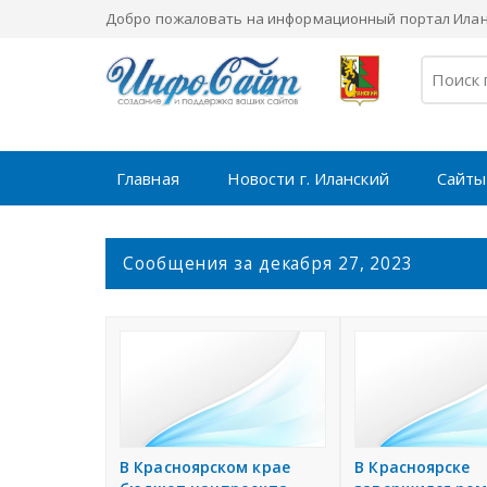
Добро пожаловать на информационный портал Иланс
Главная
Новости г. Иланский
Сайты
С
Сообщения за декабря 27, 2023
о
о
б
щ
е
н
и
я
В Красноярском крае
В Красноярске