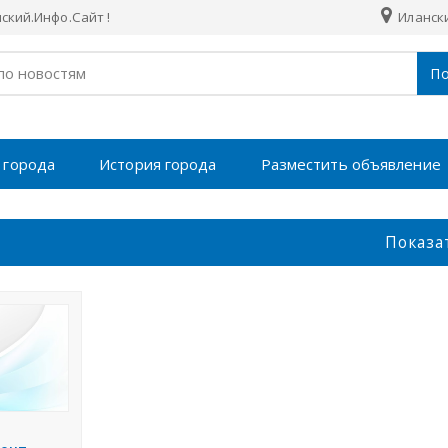
кий.Инфо.Сайт !
Илански
По
 города
История города
Разместить объявление
Показа