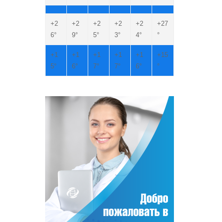
+
2
+
2
+
2
+
2
+
2
+
27
6°
9°
5°
3°
4°
°
+
1
+
1
+
1
+
1
+
1
+
15
5°
6°
7°
7°
6°
°