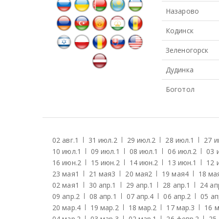
Назарово
Кодинск
Зеленогорск
Дудинка
Боготол
02 авг.
1
31 июл.
2
29 июл.
2
28 июл.
1
27 и
10 июл.
1
09 июл.
1
08 июл.
1
06 июл.
2
03 
16 июн.
2
15 июн.
2
14 июн.
2
13 июн.
1
12 
23 мая
1
21 мая
3
20 мая
2
19 мая
4
18 ма
02 мая
1
30 апр.
1
29 апр.
1
28 апр.
1
24 ап
09 апр.
2
08 апр.
1
07 апр.
4
06 апр.
2
05 ап
20 мар.
4
19 мар.
2
18 мар.
2
17 мар.
3
16 м
04 мар.
2
03 мар.
3
02 мар.
1
26 февр.
2
25