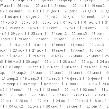
27 янв.
1
26 янв.
1
25 янв.
1
21 янв.
1
20 янв.
1
19 янв.
2
в.
2
04 янв.
1
03 янв.
1
31 дек.
1
26 дек.
1
24 дек.
3
23 де
.
1
06 дек.
1
04 дек.
2
03 дек.
2
02 дек.
1
30 нояб.
1
28 н
11 нояб.
3
06 нояб.
1
05 нояб.
2
04 нояб.
1
01 нояб.
1
31
т.
1
15 окт.
2
14 окт.
3
13 окт.
3
12 окт.
2
10 окт.
2
09 о
нт.
4
29 сент.
1
25 сент.
1
24 сент.
2
22 сент.
5
18 сент.
1
3 сент.
1
29 авг.
1
27 авг.
1
26 авг.
1
25 авг.
1
23 авг.
1
июл.
1
14 июл.
3
13 июл.
1
12 июл.
1
11 июл.
2
09 июл.
3
июн.
1
23 июн.
1
21 июн.
1
19 июн.
1
17 июн.
1
16 июн.
1
июн.
2
02 июн.
2
29 мая
1
28 мая
2
27 мая
4
26 мая
2
25
я
3
06 мая
2
30 апр.
1
29 апр.
1
28 апр.
1
25 апр.
1
24 ап
р.
1
02 апр.
1
01 апр.
1
31 мар.
1
30 мар.
1
29 мар.
1
28 
ар.
1
15 мар.
2
13 мар.
1
12 мар.
2
11 мар.
1
07 мар.
1
0
21 февр.
2
19 февр.
3
17 февр.
5
16 февр.
2
15 февр.
1
05 февр.
3
04 февр.
1
02 февр.
1
31 янв.
1
30 янв.
4
28 я
в.
2
14 янв.
1
13 янв.
1
12 янв.
3
05 янв.
4
02 янв.
1
31 д
яб.
1
28 нояб.
1
27 нояб.
1
26 нояб.
1
24 нояб.
1
23 нояб.
29 окт.
1
28 окт.
1
27 окт.
1
24 окт.
1
22 окт.
3
18 окт.
2
т.
1
04 окт.
2
02 окт.
2
30 сент.
1
29 сент.
1
26 сент.
1
2