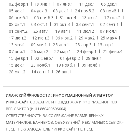
02 февр.
1
19 янв.
1
07 янв.
1
11 дек.
1
06 дек.
1
05 дек.
1
04 дек.
3
03 дек.
1
24 нояб.
2
08 нояб.
1
06 нояб.
1
05 нояб.
3
31 окт.
4
18 окт.
1
17 окт.
2
08 окт.
1
03 окт.
1
01 окт.
3
03 сент.
1
02 сент.
1
01 сент.
2
25 авг.
1
19 авг.
1
11 июл.
2
07 июл.
1
17 июн.
2
12 июн.
3
06 июн.
2
29 мая
2
25 мая
4
13 мая
1
09 мая
1
25 апр.
1
23 апр.
3
13 апр.
1
07 апр.
1
26 мар.
2
22 мар.
1
24 февр.
1
21 февр.
4
15 февр.
1
02 февр.
1
01 февр.
2
28 янв.
1
15 дек.
1
23 нояб.
1
19 нояб.
1
09 нояб.
1
28 окт.
2
14 сент.
1
26 авг.
1
ИЛАНСКИЙ 🌍 НОВОСТИ : ИНФОРМАЦИОННЫЙ АГРЕГАТОР
ИНФО-САЙТ
СОЗДАНИЕ И ПОДДЕРЖКА ИНФОРМАЦИОННЫХ
ВЕБ-САЙТОВ (ИНН 860400606004)
ОТВЕТСТВЕННОСТЬ ЗА СОДЕРЖАНИЕ РАЗМЕЩЕННЫХ
МАТЕРИАЛОВ: БАННЕРОВ, ОБЪЯВЛЕНИЙ, РЕКЛАМНЫХ ССЫЛОК -
НЕСЕТ РЕКЛАМОДАТЕЛЬ. "ИНФО.САЙТ" НЕ НЕСЕТ