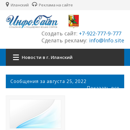
Иланский
Реклама на сайте
Создать сайт:
+7-922-777-9-777
Сделать рекламу:
info@lnfo.site
Новости в г. Иланский
Главная
С
Сообщения за августа 25, 2022
о
Показать все
Новости г. Иланский
о
б
щ
Сайты города
е
н
История города
и