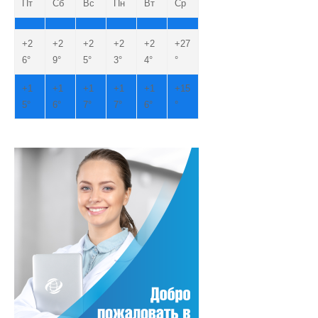
Пт
Сб
Вс
Пн
Вт
Ср
+
2
+
2
+
2
+
2
+
2
+
27
6°
9°
5°
3°
4°
°
+
1
+
1
+
1
+
1
+
1
+
15
5°
6°
7°
7°
6°
°