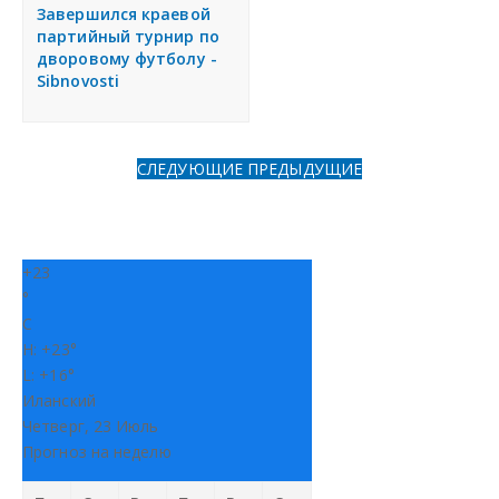
я
Завершился краевой
Разместить объявление
партийный турнир по
дворовому футболу -
Sibnovosti
Регионы России
Создание сайтов
СЛЕДУЮЩИЕ
ПРЕДЫДУЩИЕ
+
23
°
C
H:
+
23°
L:
+
16°
Иланский
Четверг, 23 Июль
Прогноз на неделю