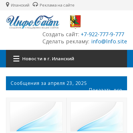
Иланский
Реклама на сайте
Создать сайт:
+7-922-777-9-777
Сделать рекламу:
info@lnfo.site
Новости в г. Иланский
Главная
С
Сообщения за апреля 23, 2025
о
Показать все
Новости г. Иланский
о
б
щ
Сайты города
е
н
История города
и