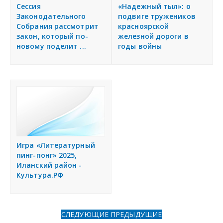
я
Сессия
«Надежный тыл»: о
Разместить объявление
Законодательного
подвиге тружеников
Собрания рассмотрит
красноярской
закон, который по-
железной дороги в
Регионы России
новому поделит ...
годы войны
Создание сайтов
Игра «Литературный
пинг-понг» 2025,
Иланский район -
Культура.РФ
СЛЕДУЮЩИЕ
ПРЕДЫДУЩИЕ