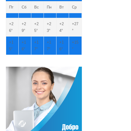
Пт
Сб
Вс
Пн
Вт
Ср
+
2
+
2
+
2
+
2
+
2
+
27
6°
9°
5°
3°
4°
°
+
1
+
1
+
1
+
1
+
1
+
15
5°
6°
7°
7°
6°
°