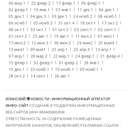
06 мар.
1
22 февр.
2
17 февр.
1
06 февр.
1
02 февр.
1
19 янв.
1
07 янв.
1
11 дек.
1
06 дек.
1
05 дек.
1
04 дек.
3
03 дек.
1
24 нояб.
2
08 нояб.
1
06 нояб.
1
05 нояб.
3
31 окт.
4
18 окт.
1
17 окт.
2
08 окт.
1
03 окт.
1
01 окт.
3
03 сент.
1
02 сент.
1
01 сент.
2
25 авг.
1
19 авг.
1
11 июл.
2
07 июл.
1
17 июн.
2
12 июн.
3
06 июн.
2
29 мая
2
25 мая
4
13 мая
1
09 мая
1
25 апр.
1
23 апр.
3
13 апр.
1
07 апр.
1
26 мар.
2
22 мар.
1
24 февр.
1
21 февр.
4
15 февр.
1
02 февр.
1
01 февр.
2
28 янв.
1
15 дек.
1
23 нояб.
1
19 нояб.
1
09 нояб.
1
28 окт.
2
14 сент.
1
26 авг.
1
ИЛАНСКИЙ 🌍 НОВОСТИ : ИНФОРМАЦИОННЫЙ АГРЕГАТОР
ИНФО-САЙТ
СОЗДАНИЕ И ПОДДЕРЖКА ИНФОРМАЦИОННЫХ
ВЕБ-САЙТОВ (ИНН 860400606004)
ОТВЕТСТВЕННОСТЬ ЗА СОДЕРЖАНИЕ РАЗМЕЩЕННЫХ
МАТЕРИАЛОВ: БАННЕРОВ, ОБЪЯВЛЕНИЙ, РЕКЛАМНЫХ ССЫЛОК -