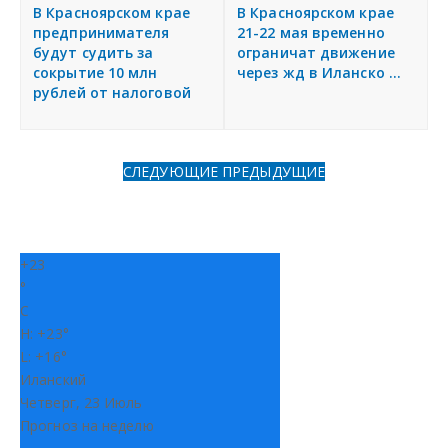
я
В Красноярском крае
В Красноярском крае
Разместить объявление
предпринимателя
21-22 мая временно
будут судить за
ограничат движение
сокрытие 10 млн
через жд в Иланско ...
Регионы России
рублей от налоговой
Создание сайтов
СЛЕДУЮЩИЕ
ПРЕДЫДУЩИЕ
+
23
°
C
H:
+
23°
L:
+
16°
Иланский
Четверг, 23 Июль
Прогноз на неделю