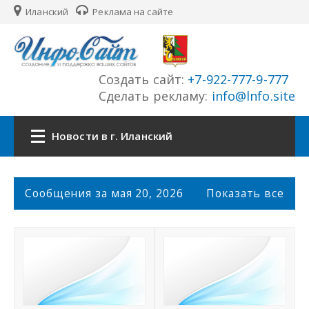
Иланский
Реклама на сайте
Создать сайт:
+7-922-777-9-777
Сделать рекламу:
info@lnfo.site
Новости в г. Иланский
Главная
С
Сообщения за мая 20, 2026
Показать все
о
Новости г. Иланский
о
б
щ
Сайты города
е
н
История города
и