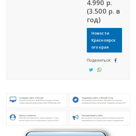
4.990 р.
Разместить объявление
(3.500 р. в
год)
Регионы России
Новости
Красноярск
Создание сайтов
ого края
Поделиться:
Под
ели
Под
Под
тьс
ели
ели
я
тьс
тьс
я
я