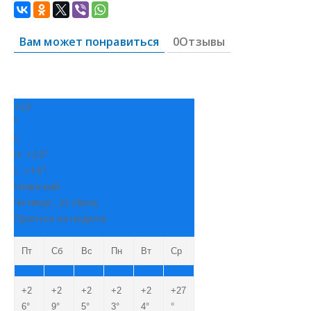
Вам может понравиться
0Отзывы
+
23
°
C
H:
+
23°
L:
+
16°
Иланский
Четверг, 23 Июль
Прогноз на неделю
Пт
Сб
Вс
Пн
Вт
Ср
+
2
+
2
+
2
+
2
+
2
+
27
6°
9°
5°
3°
4°
°