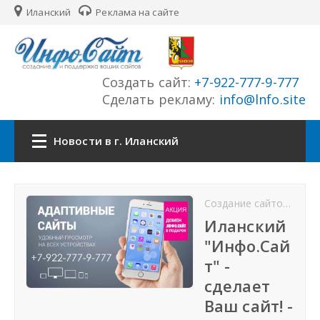
Иланский
Реклама на сайте
Создать сайт:
+7-922-777-9-777
Сделать рекламу:
info@lnfo.site
Новости в г. Иланский
Главная
Создание сайтов в Иланский
Новости г. Иланский
Иланский
"Инфо.Сай
Сайты города
т" -
сделает
История города
Ваш сайт! -