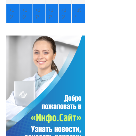
+
1
+
1
+
1
+
1
+
1
+
15
5°
6°
7°
7°
6°
°