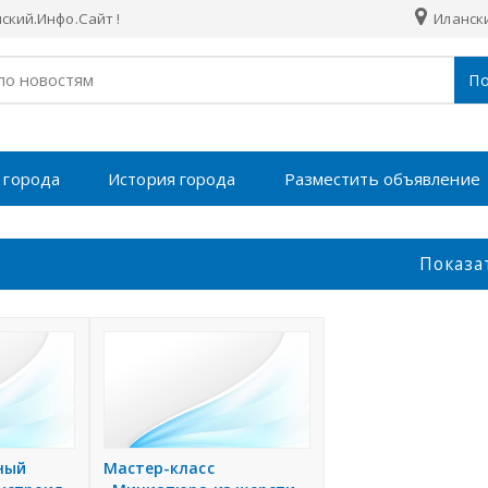
кий.Инфо.Сайт !
Илански
По
 города
История города
Разместить объявление
Показа
ный
Мастер-класс