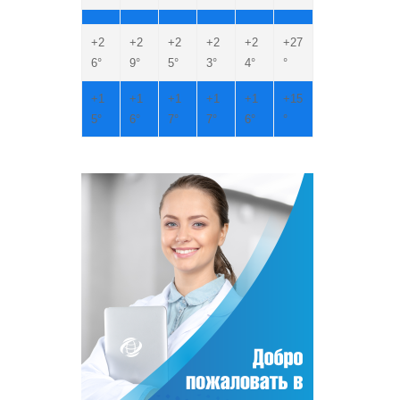
+
2
+
2
+
2
+
2
+
2
+
27
6°
9°
5°
3°
4°
°
+
1
+
1
+
1
+
1
+
1
+
15
5°
6°
7°
7°
6°
°