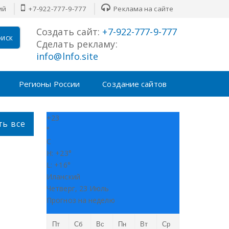
й
+7-922-777-9-777
Реклама на сайте
Создать сайт:
+7-922-777-9-777
иск
Сделать рекламу:
info@lnfo.site
Регионы России
Создание сайтов
+
23
ть все
°
C
H:
+
23°
L:
+
16°
Иланский
Четверг, 23 Июль
Прогноз на неделю
Пт
Сб
Вс
Пн
Вт
Ср