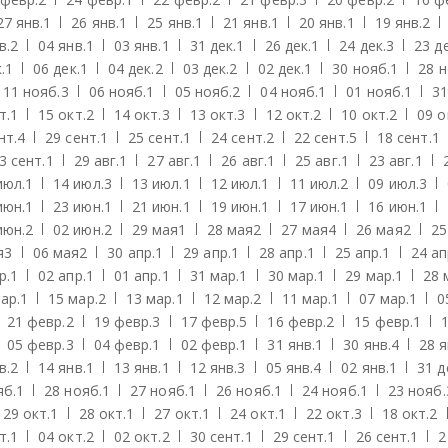
27 янв.
1
26 янв.
1
25 янв.
1
21 янв.
1
20 янв.
1
19 янв.
2
в.
2
04 янв.
1
03 янв.
1
31 дек.
1
26 дек.
1
24 дек.
3
23 де
.
1
06 дек.
1
04 дек.
2
03 дек.
2
02 дек.
1
30 нояб.
1
28 н
11 нояб.
3
06 нояб.
1
05 нояб.
2
04 нояб.
1
01 нояб.
1
31
т.
1
15 окт.
2
14 окт.
3
13 окт.
3
12 окт.
2
10 окт.
2
09 о
нт.
4
29 сент.
1
25 сент.
1
24 сент.
2
22 сент.
5
18 сент.
1
3 сент.
1
29 авг.
1
27 авг.
1
26 авг.
1
25 авг.
1
23 авг.
1
июл.
1
14 июл.
3
13 июл.
1
12 июл.
1
11 июл.
2
09 июл.
3
июн.
1
23 июн.
1
21 июн.
1
19 июн.
1
17 июн.
1
16 июн.
1
июн.
2
02 июн.
2
29 мая
1
28 мая
2
27 мая
4
26 мая
2
25
я
3
06 мая
2
30 апр.
1
29 апр.
1
28 апр.
1
25 апр.
1
24 ап
р.
1
02 апр.
1
01 апр.
1
31 мар.
1
30 мар.
1
29 мар.
1
28 
ар.
1
15 мар.
2
13 мар.
1
12 мар.
2
11 мар.
1
07 мар.
1
0
21 февр.
2
19 февр.
3
17 февр.
5
16 февр.
2
15 февр.
1
05 февр.
3
04 февр.
1
02 февр.
1
31 янв.
1
30 янв.
4
28 я
в.
2
14 янв.
1
13 янв.
1
12 янв.
3
05 янв.
4
02 янв.
1
31 д
яб.
1
28 нояб.
1
27 нояб.
1
26 нояб.
1
24 нояб.
1
23 нояб.
29 окт.
1
28 окт.
1
27 окт.
1
24 окт.
1
22 окт.
3
18 окт.
2
т.
1
04 окт.
2
02 окт.
2
30 сент.
1
29 сент.
1
26 сент.
1
2