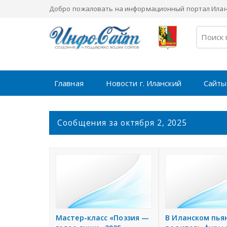
Добро пожаловать на информационный портал Иланс
Главная
Новости г. Иланский
Сайты
С
Сообщения за октября 2, 2025
о
о
б
щ
е
н
и
я
Мастер-класс «Поэзия —
В Иланском пья