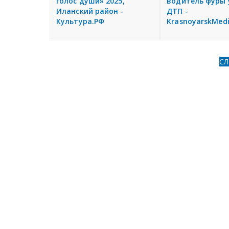
голос души» 2025,
водитель фуры 
Иланский район -
ДТП -
Культура.РФ
KrasnoyarskMedi
С