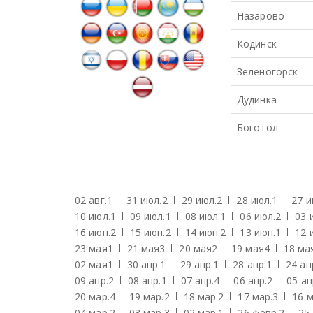
Назарово
Кодинск
Зеленогорск
Дудинка
Боготол
02 авг.
1
31 июл.
2
29 июл.
2
28 июл.
1
27 и
10 июл.
1
09 июл.
1
08 июл.
1
06 июл.
2
03 
16 июн.
2
15 июн.
2
14 июн.
2
13 июн.
1
12 
23 мая
1
21 мая
3
20 мая
2
19 мая
4
18 ма
02 мая
1
30 апр.
1
29 апр.
1
28 апр.
1
24 ап
09 апр.
2
08 апр.
1
07 апр.
4
06 апр.
2
05 ап
20 мар.
4
19 мар.
2
18 мар.
2
17 мар.
3
16 м
04 мар.
2
03 мар.
3
02 мар.
1
26 февр.
2
25