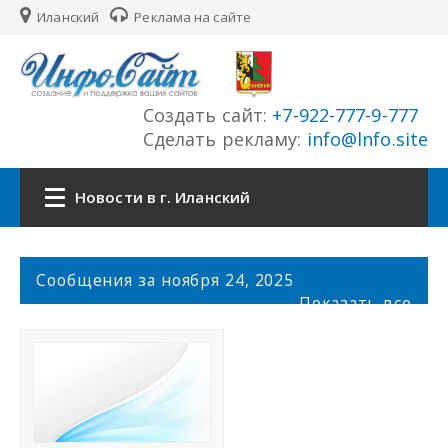
Иланский
Реклама на сайте
Создать сайт:
+7-922-777-9-777
Сделать рекламу:
info@lnfo.site
Новости в г. Иланский
Главная
С
Сообщения за ноября 24, 2025
о
Показать все
Новости г. Иланский
о
б
щ
Сайты города
е
н
История города
и