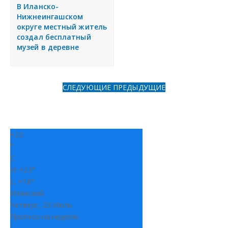
я
В Иланско-
Разместить объявление
Нижнеингашском
округе местный житель
создал бесплатный
Регионы России
музей в деревне
Создание сайтов
СЛЕДУЮЩИЕ
ПРЕДЫДУЩИЕ
+
23
°
C
H:
+
23°
L:
+
16°
Иланский
Четверг, 23 Июль
Прогноз на неделю