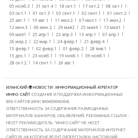
05 нояб.
3
31 окт.
4
18 окт.
1
17 окт.
2
08 окт.
1
03 окт.
1
01 окт.
3
03 сент.
1
02 сент.
1
01 сент.
2
25 авг.
1
19 авг.
1
11 июл.
2
07 июл.
1
17 июн.
2
12 июн.
3
06 июн.
2
29 мая
2
25 мая
4
13 мая
1
09 мая
1
25 апр.
1
23 апр.
3
13 апр.
1
07 апр.
1
26 мар.
2
22 мар.
1
24 февр.
1
21 февр.
4
15 февр.
1
02 февр.
1
01 февр.
2
28 янв.
1
15 дек.
1
23 нояб.
1
19 нояб.
1
09 нояб.
1
28 окт.
2
14 сент.
1
26 авг.
1
ИЛАНСКИЙ 🌍 НОВОСТИ : ИНФОРМАЦИОННЫЙ АГРЕГАТОР
ИНФО-САЙТ
СОЗДАНИЕ И ПОДДЕРЖКА ИНФОРМАЦИОННЫХ
ВЕБ-САЙТОВ (ИНН 860400606004)
ОТВЕТСТВЕННОСТЬ ЗА СОДЕРЖАНИЕ РАЗМЕЩЕННЫХ
МАТЕРИАЛОВ: БАННЕРОВ, ОБЪЯВЛЕНИЙ, РЕКЛАМНЫХ ССЫЛОК -
НЕСЕТ РЕКЛАМОДАТЕЛЬ. "ИНФО.САЙТ" НЕ НЕСЕТ
ОТВЕТСТВЕННОСТЬ ЗА СОДЕРЖАНИЕ МАТЕРИАЛОВ ИНТЕРНЕТ-
САЙТОВ, НА КОТОРЫЕ ВЕДУТ ГИПЕРССЫЛКИ. НАСТОЯЩИЙ