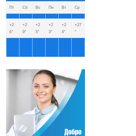
Пт
Сб
Вс
Пн
Вт
Ср
+
2
+
2
+
2
+
2
+
2
+
27
6°
9°
5°
3°
4°
°
+
1
+
1
+
1
+
1
+
1
+
15
5°
6°
7°
7°
6°
°