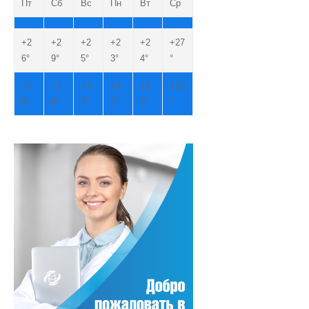
Пт
Сб
Вс
Пн
Вт
Ср
+
2
+
2
+
2
+
2
+
2
+
27
6°
9°
5°
3°
4°
°
+
1
+
1
+
1
+
1
+
1
+
15
5°
6°
7°
7°
6°
°