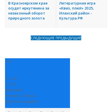
я
В Красноярском крае
Литературная игра
Разместить объявление
осудят иркутянина за
«Квиз, плиз!» 2025,
незаконный оборот
Иланский район -
природного золота
Культура.РФ
Регионы России
Создание сайтов
СЛЕДУЮЩИЕ
ПРЕДЫДУЩИЕ
+
23
°
C
H:
+
23°
L:
+
16°
Иланский
Четверг, 23 Июль
Прогноз на неделю