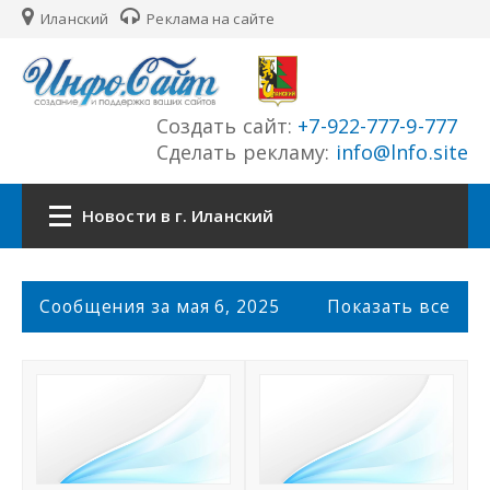
Иланский
Реклама на сайте
Создать сайт:
+7-922-777-9-777
Сделать рекламу:
info@lnfo.site
Новости в г. Иланский
Главная
С
Сообщения за мая 6, 2025
Показать все
о
Новости г. Иланский
о
б
щ
Сайты города
е
н
История города
и