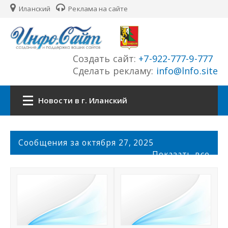
Иланский
Реклама на сайте
Создать сайт:
+7-922-777-9-777
Сделать рекламу:
info@lnfo.site
Новости в г. Иланский
Главная
С
Сообщения за октября 27, 2025
о
Показать все
Новости г. Иланский
о
б
щ
Сайты города
е
н
История города
и