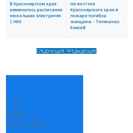
я
В Красноярском крае
На востоке
Разместить объявление
изменилось расписание
Красноярского края в
нескольких электричек
пожаре погибла
| НКК
женщина - Телеканал
Регионы России
Енисей
Создание сайтов
СЛЕДУЮЩИЕ
ПРЕДЫДУЩИЕ
+
23
°
C
H:
+
23°
L:
+
16°
Иланский
Четверг, 23 Июль
Прогноз на неделю