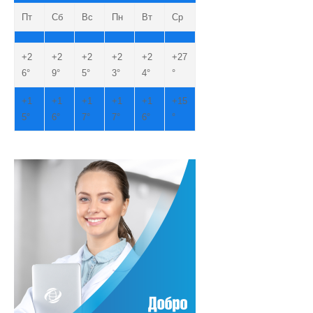
Пт
Сб
Вс
Пн
Вт
Ср
+
2
+
2
+
2
+
2
+
2
+
27
6°
9°
5°
3°
4°
°
+
1
+
1
+
1
+
1
+
1
+
15
5°
6°
7°
7°
6°
°