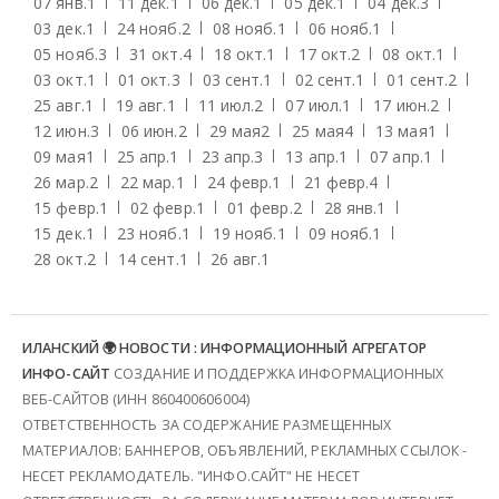
07 янв.
1
11 дек.
1
06 дек.
1
05 дек.
1
04 дек.
3
03 дек.
1
24 нояб.
2
08 нояб.
1
06 нояб.
1
05 нояб.
3
31 окт.
4
18 окт.
1
17 окт.
2
08 окт.
1
03 окт.
1
01 окт.
3
03 сент.
1
02 сент.
1
01 сент.
2
25 авг.
1
19 авг.
1
11 июл.
2
07 июл.
1
17 июн.
2
12 июн.
3
06 июн.
2
29 мая
2
25 мая
4
13 мая
1
09 мая
1
25 апр.
1
23 апр.
3
13 апр.
1
07 апр.
1
26 мар.
2
22 мар.
1
24 февр.
1
21 февр.
4
15 февр.
1
02 февр.
1
01 февр.
2
28 янв.
1
15 дек.
1
23 нояб.
1
19 нояб.
1
09 нояб.
1
28 окт.
2
14 сент.
1
26 авг.
1
ИЛАНСКИЙ 🌍 НОВОСТИ : ИНФОРМАЦИОННЫЙ АГРЕГАТОР
ИНФО-САЙТ
СОЗДАНИЕ И ПОДДЕРЖКА ИНФОРМАЦИОННЫХ
ВЕБ-САЙТОВ (ИНН 860400606004)
ОТВЕТСТВЕННОСТЬ ЗА СОДЕРЖАНИЕ РАЗМЕЩЕННЫХ
МАТЕРИАЛОВ: БАННЕРОВ, ОБЪЯВЛЕНИЙ, РЕКЛАМНЫХ ССЫЛОК -
НЕСЕТ РЕКЛАМОДАТЕЛЬ. "ИНФО.САЙТ" НЕ НЕСЕТ