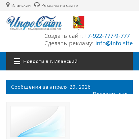
Иланский
Реклама на сайте
Создать сайт:
+7-922-777-9-777
Сделать рекламу:
info@lnfo.site
Новости в г. Иланский
Главная
С
Сообщения за апреля 29, 2026
о
Показать все
Новости г. Иланский
о
б
щ
Сайты города
е
н
История города
и