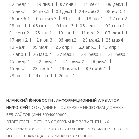
02 февр.
1
19 янв.
1
07 янв.
1
11 дек.
1
06 дек.
1
05 дек.
1
04 дек.
3
03 дек.
1
24 нояб.
2
08 нояб.
1
06 нояб.
1
05 нояб.
3
31 окт.
4
18 окт.
1
17 окт.
2
08 окт.
1
03 окт.
1
01 окт.
3
03 сент.
1
02 сент.
1
01 сент.
2
25 авг.
1
19 авг.
1
11 июл.
2
07 июл.
1
17 июн.
2
12 июн.
3
06 июн.
2
29 мая
2
25 мая
4
13 мая
1
09 мая
1
25 апр.
1
23 апр.
3
13 апр.
1
07 апр.
1
26 мар.
2
22 мар.
1
24 февр.
1
21 февр.
4
15 февр.
1
02 февр.
1
01 февр.
2
28 янв.
1
15 дек.
1
23 нояб.
1
19 нояб.
1
09 нояб.
1
28 окт.
2
14 сент.
1
26 авг.
1
ИЛАНСКИЙ 🌍 НОВОСТИ : ИНФОРМАЦИОННЫЙ АГРЕГАТОР
ИНФО-САЙТ
СОЗДАНИЕ И ПОДДЕРЖКА ИНФОРМАЦИОННЫХ
ВЕБ-САЙТОВ (ИНН 860400606004)
ОТВЕТСТВЕННОСТЬ ЗА СОДЕРЖАНИЕ РАЗМЕЩЕННЫХ
МАТЕРИАЛОВ: БАННЕРОВ, ОБЪЯВЛЕНИЙ, РЕКЛАМНЫХ ССЫЛОК -
НЕСЕТ РЕКЛАМОДАТЕЛЬ. "ИНФО.САЙТ" НЕ НЕСЕТ