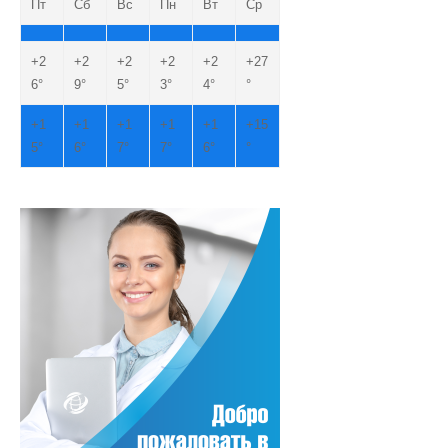
Пт
Сб
Вс
Пн
Вт
Ср
+
2
+
2
+
2
+
2
+
2
+
27
6°
9°
5°
3°
4°
°
+
1
+
1
+
1
+
1
+
1
+
15
5°
6°
7°
7°
6°
°