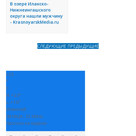
я
В озере Иланско-
Разместить объявление
Нижнеингашского
округа нашли мужчину
- KrasnoyarskMedia.ru
Регионы России
Создание сайтов
СЛЕДУЮЩИЕ
ПРЕДЫДУЩИЕ
+
23
°
C
H:
+
23°
L:
+
16°
Иланский
Четверг, 23 Июль
Прогноз на неделю