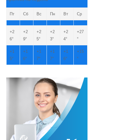
Пт
Сб
Вс
Пн
Вт
Ср
+
2
+
2
+
2
+
2
+
2
+
27
6°
9°
5°
3°
4°
°
+
1
+
1
+
1
+
1
+
1
+
15
5°
6°
7°
7°
6°
°