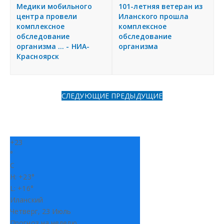
я
Медики мобильного
101-летняя ветеран из
Разместить объявление
центра провели
Иланского прошла
комплексное
комплексное
обследование
обследование
Регионы России
организма ... - НИА-
организма
Красноярск
Создание сайтов
СЛЕДУЮЩИЕ
ПРЕДЫДУЩИЕ
+
23
°
C
H:
+
23°
L:
+
16°
Иланский
Четверг, 23 Июль
Прогноз на неделю