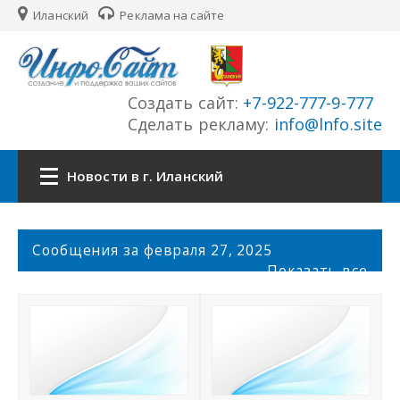
Иланский
Реклама на сайте
Создать сайт:
+7-922-777-9-777
Сделать рекламу:
info@lnfo.site
Новости в г. Иланский
Главная
С
Сообщения за февраля 27, 2025
о
Показать все
Новости г. Иланский
о
б
щ
Сайты города
е
н
История города
и