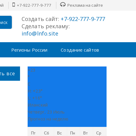
й
+7-922-777-9-777
Реклама на сайте
Создать сайт:
+7-922-777-9-777
иск
Сделать рекламу:
info@lnfo.site
Регионы России
Создание сайтов
+
23
ть все
°
C
H:
+
23°
L:
+
16°
Иланский
Четверг, 23 Июль
Прогноз на неделю
Пт
Сб
Вс
Пн
Вт
Ср