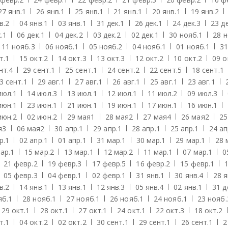
27 янв.
1
26 янв.
1
25 янв.
1
21 янв.
1
20 янв.
1
19 янв.
2
в.
2
04 янв.
1
03 янв.
1
31 дек.
1
26 дек.
1
24 дек.
3
23 де
.
1
06 дек.
1
04 дек.
2
03 дек.
2
02 дек.
1
30 нояб.
1
28 н
11 нояб.
3
06 нояб.
1
05 нояб.
2
04 нояб.
1
01 нояб.
1
31
т.
1
15 окт.
2
14 окт.
3
13 окт.
3
12 окт.
2
10 окт.
2
09 о
нт.
4
29 сент.
1
25 сент.
1
24 сент.
2
22 сент.
5
18 сент.
1
3 сент.
1
29 авг.
1
27 авг.
1
26 авг.
1
25 авг.
1
23 авг.
1
июл.
1
14 июл.
3
13 июл.
1
12 июл.
1
11 июл.
2
09 июл.
3
июн.
1
23 июн.
1
21 июн.
1
19 июн.
1
17 июн.
1
16 июн.
1
июн.
2
02 июн.
2
29 мая
1
28 мая
2
27 мая
4
26 мая
2
25
я
3
06 мая
2
30 апр.
1
29 апр.
1
28 апр.
1
25 апр.
1
24 ап
р.
1
02 апр.
1
01 апр.
1
31 мар.
1
30 мар.
1
29 мар.
1
28 
ар.
1
15 мар.
2
13 мар.
1
12 мар.
2
11 мар.
1
07 мар.
1
0
21 февр.
2
19 февр.
3
17 февр.
5
16 февр.
2
15 февр.
1
05 февр.
3
04 февр.
1
02 февр.
1
31 янв.
1
30 янв.
4
28 я
в.
2
14 янв.
1
13 янв.
1
12 янв.
3
05 янв.
4
02 янв.
1
31 д
яб.
1
28 нояб.
1
27 нояб.
1
26 нояб.
1
24 нояб.
1
23 нояб.
29 окт.
1
28 окт.
1
27 окт.
1
24 окт.
1
22 окт.
3
18 окт.
2
т.
1
04 окт.
2
02 окт.
2
30 сент.
1
29 сент.
1
26 сент.
1
2