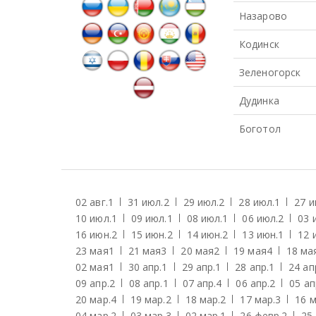
Назарово
Кодинск
Зеленогорск
Дудинка
Боготол
02 авг.
1
31 июл.
2
29 июл.
2
28 июл.
1
27 и
10 июл.
1
09 июл.
1
08 июл.
1
06 июл.
2
03 
16 июн.
2
15 июн.
2
14 июн.
2
13 июн.
1
12 
23 мая
1
21 мая
3
20 мая
2
19 мая
4
18 ма
02 мая
1
30 апр.
1
29 апр.
1
28 апр.
1
24 ап
09 апр.
2
08 апр.
1
07 апр.
4
06 апр.
2
05 ап
20 мар.
4
19 мар.
2
18 мар.
2
17 мар.
3
16 м
04 мар.
2
03 мар.
3
02 мар.
1
26 февр.
2
25