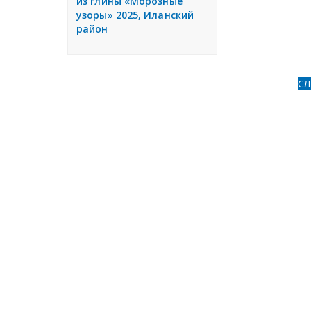
из глины «Морозные
узоры» 2025, Иланский
район
С