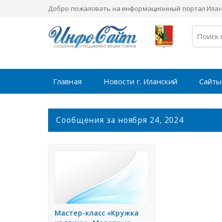
Добро пожаловать на информационный портал Иланс
Главная
Новости г. Иланский
Сайты
С
Сообщения за ноября 24, 2024
о
о
б
щ
е
н
и
я
Мастер-класс «Кружка