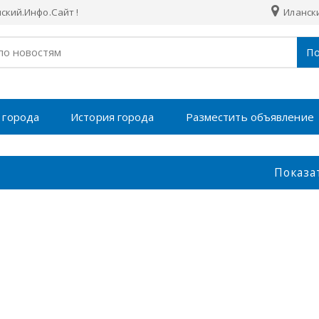
кий.Инфо.Сайт !
Илански
По
 города
История города
Разместить объявление
Показа