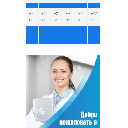
+
2
+
2
+
2
+
2
+
2
+
27
6°
9°
5°
3°
4°
°
+
1
+
1
+
1
+
1
+
1
+
15
5°
6°
7°
7°
6°
°