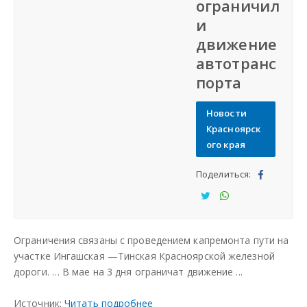
ограничил
Разместить объявление
и
движение
Регионы России
автотранс
порта
Создание сайтов
Новости
Красноярск
ого края
Поделиться:
Под
ели
Под
Под
тьс
ели
ели
Ограничения связаны с проведением капремонта пути на
я
тьс
тьс
участке Ингашская —Тинская Красноярской железной
я
я
дороги. … В мае на 3 дня ограничат движение ...
Источник:
Читать подробнее