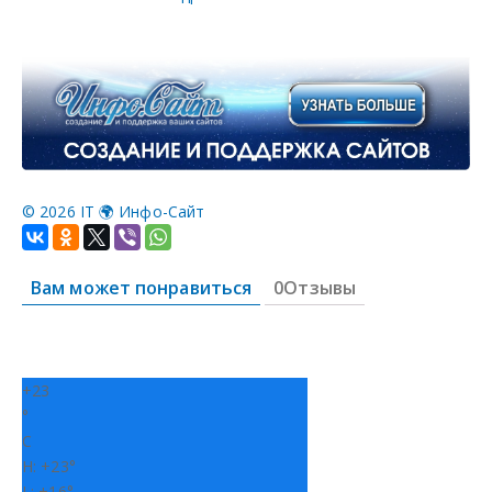
©
2026 IT 🌍 Инфо-Сайт
Вам может понравиться
0Отзывы
+
23
°
C
H:
+
23°
L:
+
16°