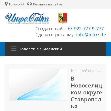
Иланский
Реклама на сайте
Создать сайт:
+7-922-777-9-777
Сделать рекламу:
info@lnfo.site
Новости в г. Иланский
Главная
Иланский новости
Но
Новости г. Иланский
В
Новоселиц
Сайты города
ком округе
Ставропол
История города
ья