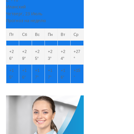
Иланский
Четверг, 23 Июль
Прогноз на неделю
Пт
Сб
Вс
Пн
Вт
Ср
+
2
+
2
+
2
+
2
+
2
+
27
6°
9°
5°
3°
4°
°
+
1
+
1
+
1
+
1
+
1
+
15
5°
6°
7°
7°
6°
°